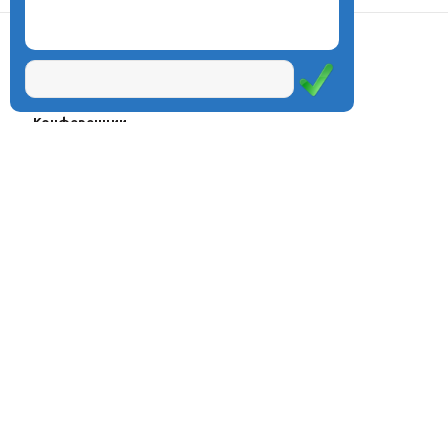
О центре
Проекты
Курсы
Олимпиады
Конферeнции
Семинары
Магазин
Журнал
© Центр дистанционного
Оплата через
образования «Эйдос», 1998—2026
платёжные
системы
Москва, ул.Тверская, д.9, стр.7,
офис 111
Email:
info@eidos.ru
Тел.: +7(495) 768-55-54
Мы в социальных сетях: