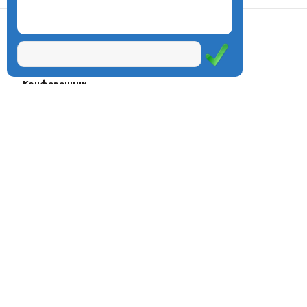
О центре
Проекты
Курсы
Олимпиады
Конферeнции
Семинары
Магазин
Журнал
© Центр дистанционного
Оплата через
образования «Эйдос», 1998—2026
платёжные
системы
Москва, ул.Тверская, д.9, стр.7,
офис 111
Email:
info@eidos.ru
Тел.: +7(495) 768-55-54
Мы в социальных сетях: