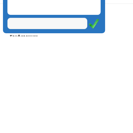
О центре
Проекты
Курсы
Олимпиады
Конферeнции
Семинары
Магазин
Журнал
© Центр дистанционного
Оплата через
образования «Эйдос», 1998—2026
платёжные
системы
Москва, ул.Тверская, д.9, стр.7,
офис 111
Email:
info@eidos.ru
Тел.: +7(495) 768-55-54
Мы в социальных сетях: