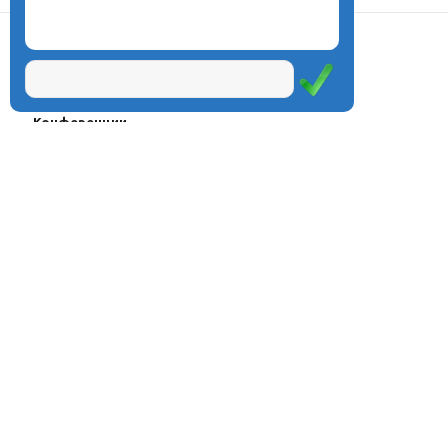
О центре
Проекты
Курсы
Олимпиады
Конферeнции
Семинары
Магазин
Журнал
© Центр дистанционного
Оплата через
образования «Эйдос», 1998—2026
платёжные
системы
Москва, ул.Тверская, д.9, стр.7,
офис 111
Email:
info@eidos.ru
Тел.: +7(495) 768-55-54
Мы в социальных сетях: