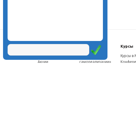
О центре
Проекты
Курсы
Новости
Проект «Школа
Курсы в
Акции
самореализации»
Конфере
Расписание
Проект
Москве
Миссия
«Эвристический
Курсы в 
Директор
класс»
Петербу
Научная школа
Проект
Семинар
Документы
«Эвристическая
Програ
Услуги
школа»
перепод
Фотогалерея
Проект «Славянская
ч.
Видео
школа»
Дист. ку
Рассылка
Проекты для
педагого
Контакты
родителей
Дист. к
Брендбук школы
педагог
Франшиза
Дист. ку