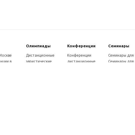
Олимпиады
Конферeнции
Семинары
 Москве
Дистанционные
Конференции
Семинары для
нции в
эвристические
дистанционные
Семинары для 
олимпиады
Конференции
Семинары для
Санкт-
Олимпиады для
школьников и
ссузов
рге
школьников в
студентов в Санкт-
Отзывы участ
ы выездные
Москве
Петербурге
семинаров
ммы
Олимпиады для
Конференции
готовки 250
школьников в Санкт-
школьников и
Петербурге
студентов в Москве
рсы для
Отзывы участников
в, 72 ч.
олимпиад
онкурсы для
ов
рсы для