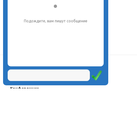
Подождите, вам пишут сообщение
О центре
Проекты
Курсы
Олимпиады
Конферeнции
Семинары
Магазин
Журнал
© Центр дистанционного
Оплата через
образования «Эйдос», 1998—2026
платёжные
системы
Москва, ул.Тверская, д.9, стр.7,