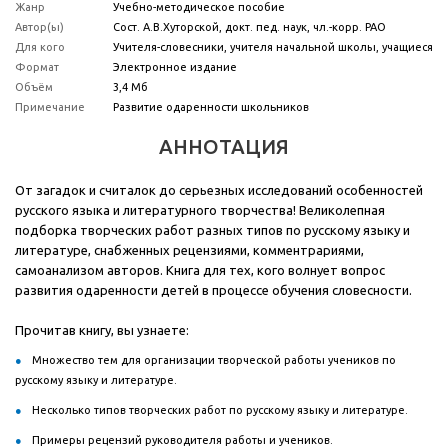
Жанр
Учебно-методическое пособие
Автор(ы)
Сост. А.В.Хуторской, докт. пед. наук, чл.-корр. РАО
Для кого
Учителя-словесники, учителя начальной школы, учащиеся
Формат
Электронное издание
Объём
3,4 Мб
Примечание
Развитие одаренности школьников
АННОТАЦИЯ
От загадок и считалок до серьезных исследований особенностей
русского языка и литературного творчества! Великолепная
подборка творческих работ разных типов по русскому языку и
литературе, снабженных рецензиями, комментрариями,
самоанализом авторов. Книга для тех, кого волнует вопрос
развития одаренности детей в процессе обучения словесности.
Прочитав книгу, вы узнаете:
Множество тем для организации творческой работы учеников по
русскому языку и литературе.
Несколько типов творческих работ по русскому языку и литературе.
Примеры рецензий руководителя работы и учеников.