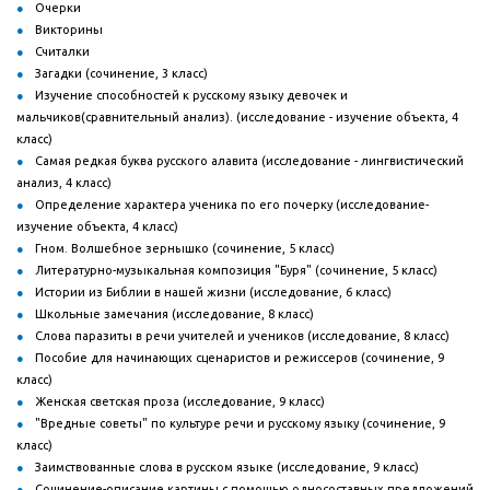
Очерки
Викторины
Считалки
Загадки (сочинение, 3 класс)
Изучение способностей к русскому языку девочек и
мальчиков(сравнительный анализ). (исследование - изучение объекта, 4
класс)
Самая редкая буква русского алавита (исследование - лингвистический
анализ, 4 класс)
Определение характера ученика по его почерку (исследование-
изучение объекта, 4 класс)
Гном. Волшебное зернышко (сочинение, 5 класс)
Литературно-музыкальная композиция "Буря" (сочинение, 5 класс)
Истории из Библии в нашей жизни (исследование, 6 класс)
Школьные замечания (исследование, 8 класс)
Слова паразиты в речи учителей и учеников (исследование, 8 класс)
Пособие для начинающих сценаристов и режиссеров (сочинение, 9
класс)
Женская светская проза (исследование, 9 класс)
"Вредные советы" по культуре речи и русскому языку (сочинение, 9
класс)
Заимствованные слова в русском языке (исследование, 9 класс)
Сочинение-описание картины с помощью односоставных предложений