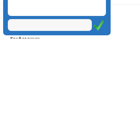
О центре
Проекты
Курсы
Олимпиады
Конферeнции
Семинары
Магазин
Журнал
© Центр дистанционного
Оплата через
образования «Эйдос», 1998—2026
платёжные
системы
Москва, ул.Тверская, д.9, стр.7,
офис 111
Email:
info@eidos.ru
Тел.: +7(495) 768-55-54
Мы в социальных сетях: