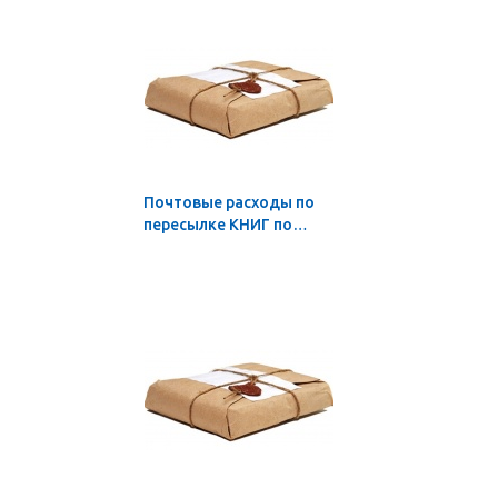
объёме 1 стр.
Почтовые расходы по
пересылке КНИГ по
России: в количестве от
1 до 2 экз.