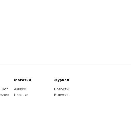
Магазин
Журнал
 школ
Акциии
Новости
вузов
Новинки
Выпуски
Каталог
Издательство
Как оплатить
Услуги журнала
ников
Доставка
Авторам