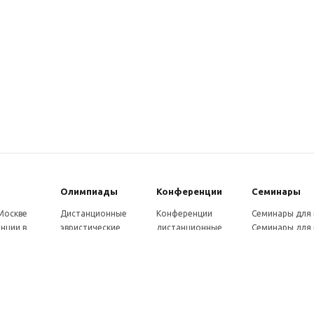
Олимпиады
Конферeнции
Семинары
 Москве
Дистанционные
Конференции
Семинары для
нции в
эвристические
дистанционные
Семинары для 
олимпиады
Конференции
Семинары для
Санкт-
Олимпиады для
школьников и
ссузов
рге
школьников в
студентов в Санкт-
Отзывы участ
ы выездные
Москве
Петербурге
семинаров
ммы
Олимпиады для
Конференции
готовки 250
школьников в Санкт-
школьников и