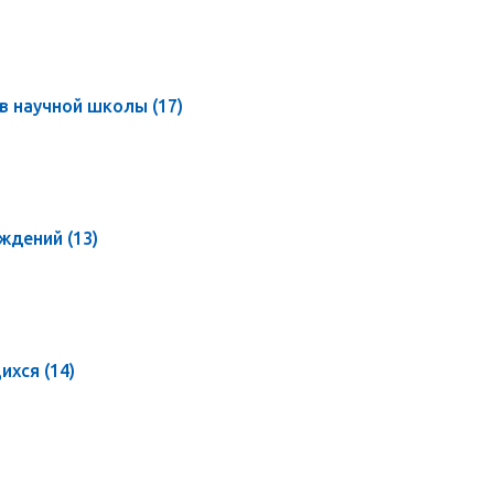
ов научной школы
(17)
еждений
(13)
щихся
(14)