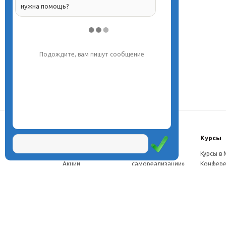
нужна помощь?
Напишите, что вас интересует, и мы вам
обязательно поможем.
О центре
Проекты
Курсы
Новости
Проект «Школа
Курсы в
Акции
самореализации»
Конфере
Расписание
Проект
Москве
Миссия
«Эвристический
Курсы в 
Директор
класс»
Петербу
Научная школа
Проект
Семинар
Документы
«Эвристическая
Програ
Услуги
школа»
перепод