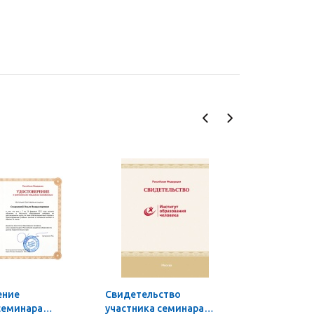
ение
Свидетельство
Свидетел
семинара
участника семинара
участии в