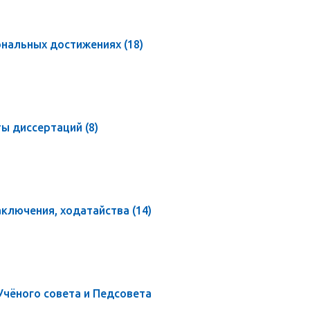
ональных достижениях
(18)
ты диссертаций
(8)
аключения, ходатайства
(14)
Учёного совета и Педсовета