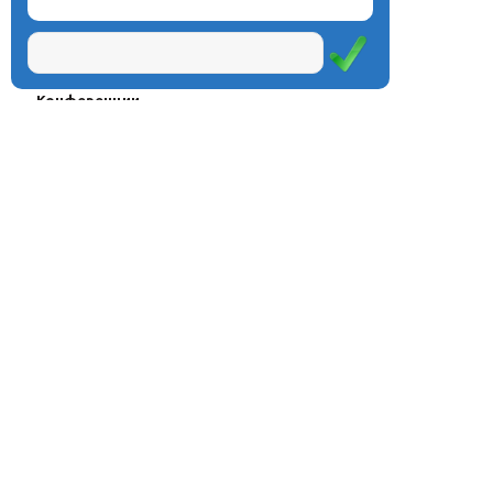
О центре
Проекты
Курсы
Олимпиады
Конферeнции
Семинары
Магазин
Журнал
© Центр дистанционного
Оплата через
образования «Эйдос», 1998—2026
платёжные
системы
Москва, ул.Тверская, д.9, стр.7,
офис 111
Email:
info@eidos.ru
Тел.: +7(495) 768-55-54
Мы в социальных сетях: