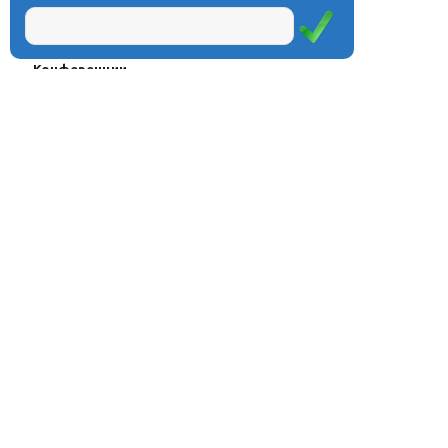
Проекты
Курсы
Олимпиады
Конферeнции
Семинары
Магазин
Журнал
© Центр дистанционного
Оплата через
образования «Эйдос», 1998—2026
платёжные
системы
Москва, ул.Тверская, д.9, стр.7,
офис 111
Email:
info@eidos.ru
Тел.: +7(495) 768-55-54
Мы в социальных сетях: