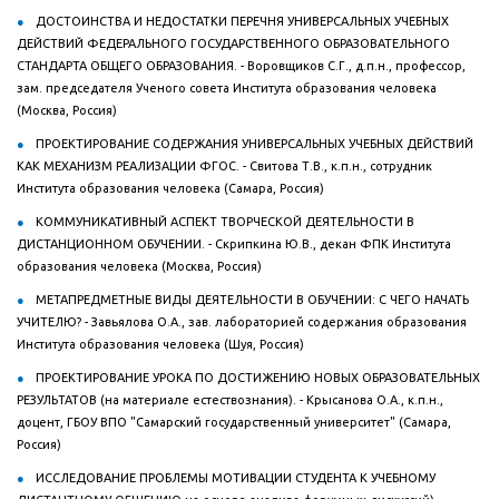
ДОСТОИНСТВА И НЕДОСТАТКИ ПЕРЕЧНЯ УНИВЕРСАЛЬНЫХ УЧЕБНЫХ
ДЕЙСТВИЙ ФЕДЕРАЛЬНОГО ГОСУДАРСТВЕННОГО ОБРАЗОВАТЕЛЬНОГО
СТАНДАРТА ОБЩЕГО ОБРАЗОВАНИЯ. - Воровщиков С.Г., д.п.н., профессор,
зам. председателя Ученого совета Института образования человека
(Москва, Россия)
ПРОЕКТИРОВАНИЕ СОДЕРЖАНИЯ УНИВЕРСАЛЬНЫХ УЧЕБНЫХ ДЕЙСТВИЙ
КАК МЕХАНИЗМ РЕАЛИЗАЦИИ ФГОС. - Свитова Т.В., к.п.н., сотрудник
Института образования человека (Самара, Россия)
КОММУНИКАТИВНЫЙ АСПЕКТ ТВОРЧЕСКОЙ ДЕЯТЕЛЬНОСТИ В
ДИСТАНЦИОННОМ ОБУЧЕНИИ. - Скрипкина Ю.В., декан ФПК Института
образования человека (Москва, Россия)
МЕТАПРЕДМЕТНЫЕ ВИДЫ ДЕЯТЕЛЬНОСТИ В ОБУЧЕНИИ: С ЧЕГО НАЧАТЬ
УЧИТЕЛЮ? - Завьялова О.А., зав. лабораторией содержания образования
Института образования человека (Шуя, Россия)
ПРОЕКТИРОВАНИЕ УРОКА ПО ДОСТИЖЕНИЮ НОВЫХ ОБРАЗОВАТЕЛЬНЫХ
РЕЗУЛЬТАТОВ (на материале естествознания). - Крысанова О.А., к.п.н.,
доцент, ГБОУ ВПО "Самарский государственный университет" (Самара,
Россия)
ИССЛЕДОВАНИЕ ПРОБЛЕМЫ МОТИВАЦИИ СТУДЕНТА К УЧЕБНОМУ