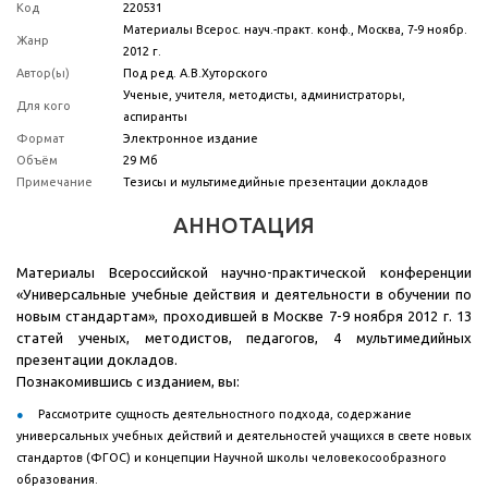
Код
220531
Материалы Всерос. науч.-практ. конф., Москва, 7-9 ноябр.
Жанр
2012 г.
Автор(ы)
Под ред. А.В.Хуторского
Ученые, учителя, методисты, администраторы,
Для кого
аспиранты
Формат
Электронное издание
Объём
29 Мб
Примечание
Тезисы и мультимедийные презентации докладов
АННОТАЦИЯ
Материалы Всероссийской научно-практической конференции
«Универсальные учебные действия и деятельности в обучении по
новым стандартам», проходившей в Москве 7-9 ноября 2012 г. 13
статей ученых, методистов, педагогов, 4 мультимедийных
презентации докладов.
Познакомившись с изданием, вы:
Рассмотрите сущность деятельностного подхода, содержание
универсальных учебных действий и деятельностей учащихся в свете новых
стандартов (ФГОС) и концепции Научной школы человекосообразного
образования.