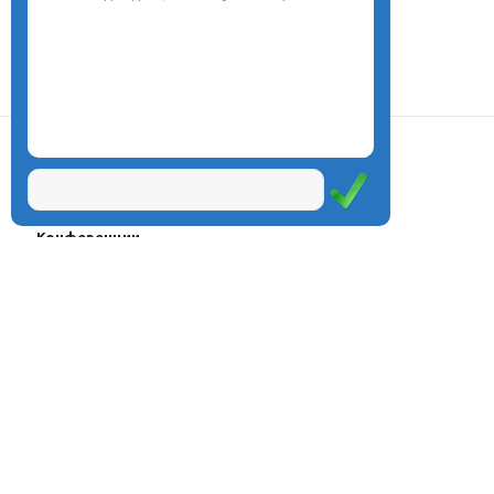
О центре
Проекты
Курсы
Олимпиады
Конферeнции
Семинары
Магазин
Журнал
© Центр дистанционного
Оплата через
образования «Эйдос», 1998—2026
платёжные
системы
Москва, ул.Тверская, д.9, стр.7,
офис 111
Email:
info@eidos.ru
Тел.: +7(495) 768-55-54
Мы в социальных сетях: