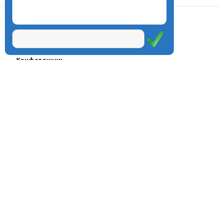
О центре
Проекты
Курсы
Олимпиады
Конферeнции
Семинары
Магазин
Журнал
© Центр дистанционного
Оплата через
образования «Эйдос», 1998—2026
платёжные
системы
Москва, ул.Тверская, д.9, стр.7,
офис 111
Email:
info@eidos.ru
Тел.: +7(495) 768-55-54
Мы в социальных сетях: