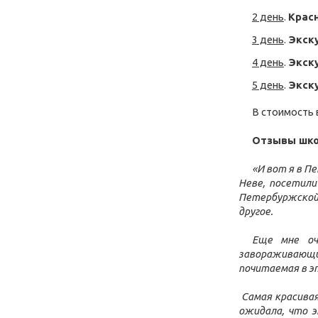
2 день
.
Крас
3 день
.
Экск
4 день
.
Экск
5 день
.
Экск
В стоимость 
Отзывы шко
«И вот я в П
Неве, посетили
Петербуржской,
другое.
Еще мне оч
завораживающий
почитаемая в эт
Cамая красивая
ожидала, что э