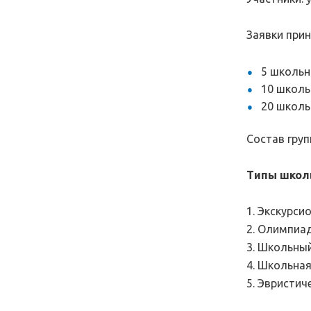
Заявки прин
5 школьн
10 школь
20 школь
Состав гру
Типы школь
1. Экскурси
2. Олимпиад
3. Школьный
4. Школьная
5. Эвристич