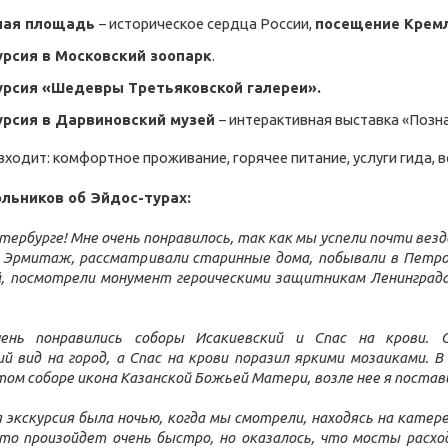
ная площадь
– историческое сердца России,
посещение Крем
урсия в Московский зоопарк
.
урсия «Шедевры Третьяковской галереи».
урсия в Дарвиновский музей
– интерактивная выставка «Позна
входит: комфортное проживание, горячее питание, услуги гида, 
льников об Эйдос-турах:
етербурге! Мне очень понравилось, так как мы успели почти везд
 Эрмитаж, рассматривали старинные дома, побывали в Петро
 посмотрели монумент героическими защитникам Ленинграда,
ень понравились соборы Исакиевский и Спас на крови. С
 вид на город, а Спас на крови поразил яркими мозаиками. В
ом соборе икона Казанской Божьей Матери, возле нее я постави
 экскурсия была ночью, когда мы смотрели, находясь на катер
то произойдет очень быстро, но оказалось, что мосты расход