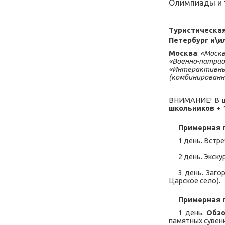
Олимпиады и 
Туристическ
Петербург
и\и
Москва
:
«Москв
«Военно-патри
«Интерактивные
(комбинированн
ВНИМАНИЕ! В ш
школьников + 
Примерная 
1 день
. Встр
2 день
. Экск
3 день
. Заго
Царское село).
Примерная 
1 день
.
Обзо
памятных сувен