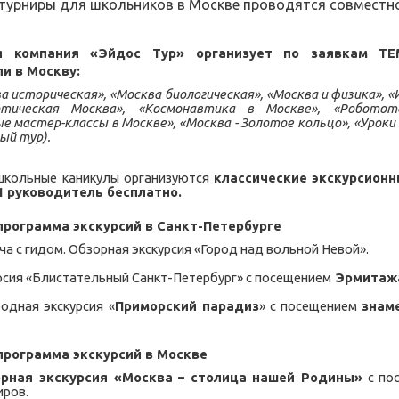
турниры для школьников в Москве проводятся совместн
ая компания «Эйдос Тур» организует по заявкам
ли в
Москву
:
а историческая», «Москва биологическая», «Москва и физика», «И
отическая Москва», «Космонавтика в Москве», «Роботот
 мастер-классы в Москве», «Москва - Золотое кольцо», «Уроки
ый тур).
кольные каникулы организуются
классические
экскурсион
1 руководитель бесплатно.
программа экскурсий в
Санкт-Петербурге
еча с гидом. Обзорная экскурсия «Город над вольной Невой».
урсия «Блистательный Санкт-Петербург» с посещением
Эрмитаж
родная экскурсия «
Приморский парадиз
» с посещением
знам
программа экскурсий в
Москве
рная экскурсия «Москва – столица нашей Родины»
с пос
иров.