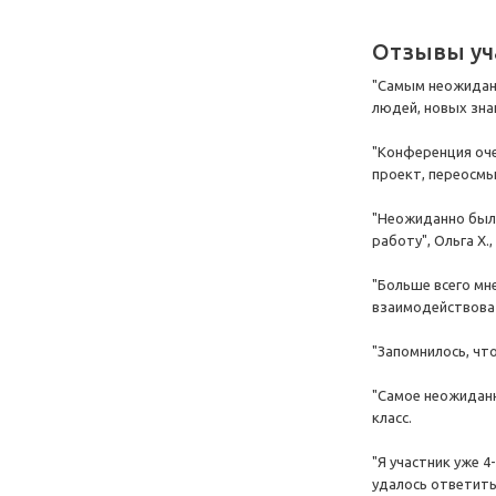
Отзывы уч
"Самым неожидан
людей, новых знак
"Конференция оче
проект, переосмыс
"Неожиданно было
работу", Ольга Х., 
"Больше всего мне
взаимодействовать
"Запомнилось, что
"Самое неожиданно
класс.
"Я участник уже 4
удалось ответить