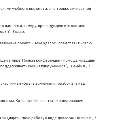
елями учебного предмета, а не только личностной
о лампочки, камеру, про индукцию и экологию.
ь У., 8 класс.
различные проекты. Мне удалось представить свою
людей в мире. Польза конференции - помощь младшим
оддерживать инициативу учеников", - Семён К., 7
участникам убрать волнение и поработать над
трясении. Хотелось бы заняться исследованием
 защищать свою работу в виде диалога». Полина Б., 7