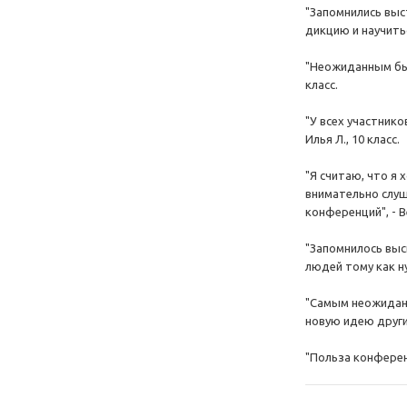
"Запомнились выс
дикцию и научитьс
"Неожиданным был
класс.
"У всех участник
Илья Л., 10 класс.
"Я считаю, что я
внимательно слуш
конференций", - Ве
"Запомнилось выс
людей тому как ну
"Самым неожиданн
новую идею другим"
"Польза конферен