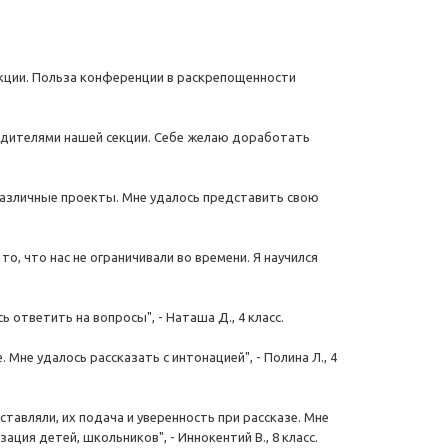
ции. Польза конференции в раскрепощенности
одителями нашей секции. Себе желаю доработать
различные проекты. Мне удалось представить свою
о, что нас не ограничивали во времени. Я научился
 ответить на вопросы", - Наташа Д., 4 класс.
Мне удалось рассказать с интонацией", - Полина Л., 4
тавляли, их подача и уверенность при рассказе. Мне
ция детей, школьников", - Иннокентий В., 8 класс.