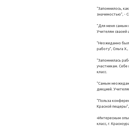
"Запомнилось, ка
значимостью", - С
"Для меня самым 
Учителям сваоей ш
"Неожиданно было
работу", Ольга Х., 
"Запомнилась раб
участникам. Себе
класс.
"Самым неожидан
дикцией. Учителям
"Польза конферен
Красной пещеры", -
«Интересным опыт
класс, г. Красноур