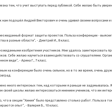
езна тем, что учит выступать перед публикой. Себе желаю быть уверен
к нам подошёл Андрей Викторович и очень удивил своими вопросами и п
неожиданный формат защиты проектов. Польза конференции - выяснит
ва в разные области", - Дмитрий И., 8 класс.
еожиданными изобретения участников. Мне удалось заинтересовать п
ыков. Себе желаю научиться взаимодействовать со слушателями. Орган
ном виде", - Арина Г., 7 класс.
ым на конференции было очень сильное, но в то же время, очень дру
ровград.
чено много интересных тем, над которыми я раньше не задумывалась. 
м своей школы желаю интересоваться мнением учеников, что им интересно
, что в секции "Химия" было представлено столько работ. Польза в то
ираются опыт", - Валерия Б., 10 класс.