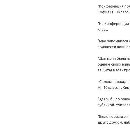
"Конференция пол
София П., 8 класс.
"На конференции 
класс.
"Мне запомнился 
привнести новшест
"Для меня были н
оценке своих нав
защиты в электрон
«Самым неожиданн
М., 10 класс, г. Ки
"Здесь было озву
публикой. Учителя
"Было неожиданно
друг с другом, наб