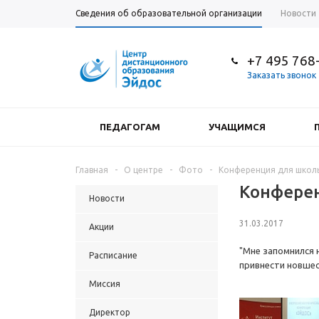
Сведения об образовательной организации
Новости
+7 495 768
Заказать звонок
ПЕДАГОГАМ
УЧАЩИМСЯ
Главная
-
О центре
-
Фото
-
Конференция для школь
Конферен
Новости
31.03.2017
Акции
"Мне запомнился 
Расписание
привнести новшест
Миссия
Директор