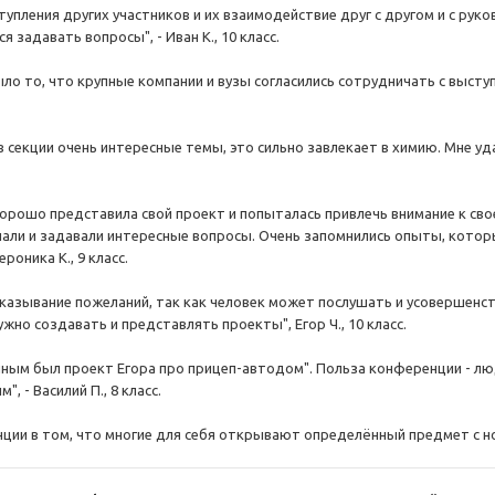
тупления других участников и их взаимодействие друг с другом и с ру
я задавать вопросы", - Иван К., 10 класс.
о то, что крупные компании и вузы согласились сотрудничать с выступ
ов секции очень интересные темы, это сильно завлекает в химию. Мне у
 хорошо представила свой проект и попыталась привлечь внимание к св
али и задавали интересные вопросы. Очень запомнились опыты, котор
роника К., 9 класс.
казывание пожеланий, так как человек может послушать и усовершенст
жно создавать и представлять проекты", Егор Ч., 10 класс.
ым был проект Егора про прицеп-автодом". Польза конференции - люди
, - Василий П., 8 класс.
ции в том, что многие для себя открывают определённый предмет с ново