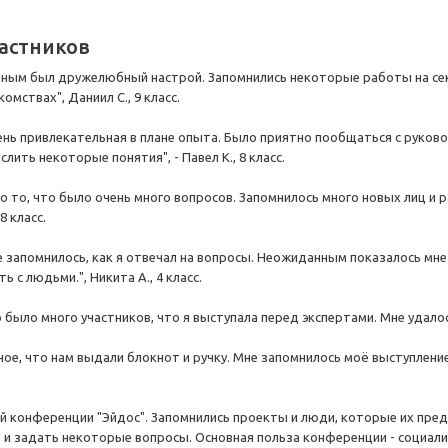
астников
ным был дружелюбный настрой. Запомнились некоторые работы на сек
омствах", Даниил С., 9 класс.
нь привлекательная в плане опыта. Было приятно пообщаться с руков
лить некоторые понятия", - Павел К., 8 класс.
 то, что было очень много вопросов. Запомнилось много новых лиц и 
8 класс.
 запомнилось, как я отвечал на вопросы. Неожиданным показалось мне т
 с людьми.", Никита А., 4 класс.
 было много участников, что я выступала перед экспертами. Мне удалось
е, что нам выдали блокнот и ручку. Мне запомнилось моё выступление. 
-й конференции "Эйдос". Запомнились проекты и люди, которые их предс
 и задать некоторые вопросы. Основная польза конференции - социализа