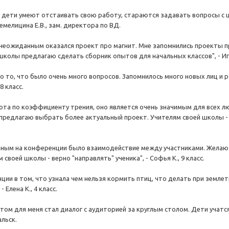
к дети умеют отстаивать свою работу, стараются задавать вопросы с ц
емелицина Е.В., зам. директора по ВД.
неожиданным оказался проект про магнит. Мне запомнились проекты пр
колы предлагаю сделать сборник опытов для начальных классов", - Игор
 то, что было очень много вопросов. Запомнилось много новых лиц и 
8 класс.
ота по коэффициенту трения, оно является очень значимым для всех 
 предлагаю выбрать более актуальный проект. Учителям своей школы - п
ным на конференции было взаимодействие между участниками. Желаю 
 своей школы - верно "направлять" ученика", - Софья К., 9 класс.
ции в том, что узнала чем нельзя кормить птиц, что делать при земле
 Елена К., 4 класс.
ом для меня стал диалог с аудиторией за круглым столом. Дети учатся
альск.