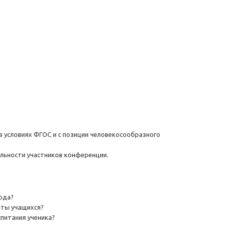
в условиях ФГОС и с позиции человекосообразного
льности участников конференции.
хода?
аты учащихся?
питания ученика?