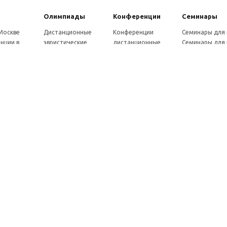
Олимпиады
Конферeнции
Семинары
 Москве
Дистанционные
Конференции
Семинары для
нции в
эвристические
дистанционные
Семинары для 
олимпиады
Конференции
Семинары для
Санкт-
Олимпиады для
школьников и
ссузов
рге
школьников в
студентов в Санкт-
Отзывы участ
ы выездные
Москве
Петербурге
семинаров
ммы
Олимпиады для
Конференции
готовки 250
школьников в Санкт-
школьников и
Петербурге
студентов в Москве
рсы для
Отзывы участников
в, 72 ч.
олимпиад
онкурсы для
ов
рсы для
елей
ы и веб-
ры
вка