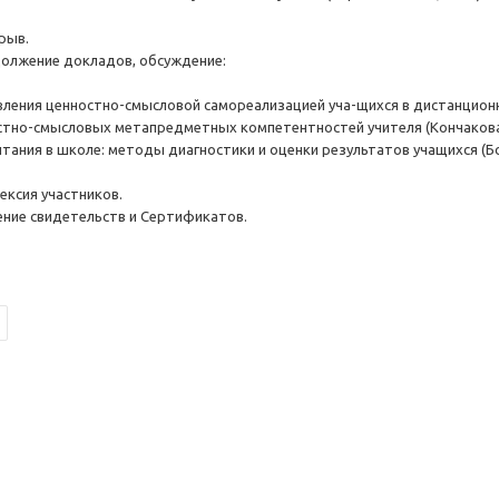
ерыв.
одолжение докладов, обсуждение:
ения ценностно-смысловой самореализацией уча-щихся в дистанционном
стно-смысловых метапредметных компетентностей учителя (Кончакова
тания в школе: методы диагностики и оценки результатов учащихся (Бо
флексия участников.
учение свидетельств и Сертификатов.