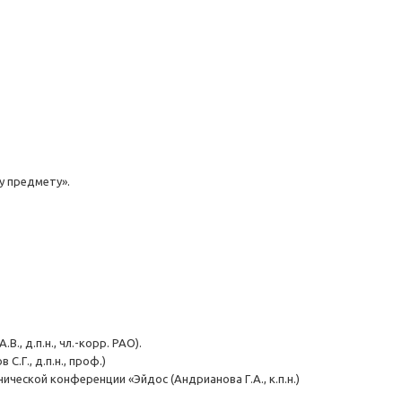
у предмету».
, д.п.н., чл.-корр. РАО).
Г., д.п.н., проф.)
ческой конференции «Эйдос (Андрианова Г.А., к.п.н.)