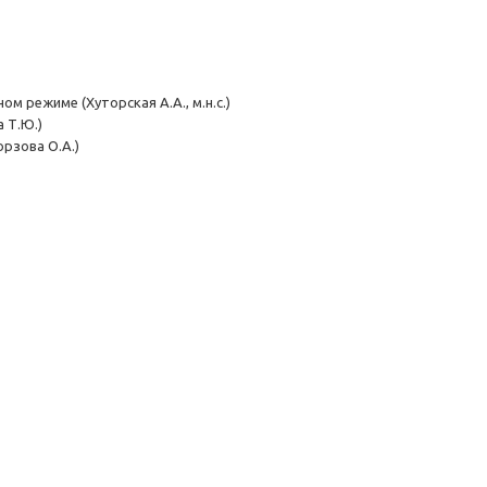
 режиме (Хуторская А.А., м.н.с.)
 Т.Ю.)
рзова О.А.)