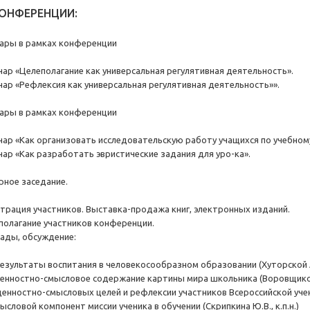
ОНФЕРЕНЦИИ:
нары в рамках конференции
инар «Целеполагание как универсальная регулятивная деятельность».
инар «Рефлексия как универсальная регулятивная деятельность»».
нары в рамках конференции
минар «Как организовать исследовательскую работу учащихся по учебном
инар «Как разработать эвристические задания для уро-ка».
рное заседание.
гистрация участников. Выставка-продажа книг, электронных изданий.
леполагание участников конференции.
клады, обсуждение:
езультаты воспитания в человекосообразном образовании (Хуторской А.В.
енностно-смысловое содержание картины мира школьника (Воровщиков С.
енностно-смысловых целей и рефлексии участников Всероссийской учени
словой компонент миссии ученика в обучении (Скрипкина Ю.В., к.п.н.)