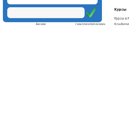
О центре
Проекты
Курсы
Новости
Проект «Школа
Курсы в
Акции
самореализации»
Конфере
Расписание
Проект
Москве
Миссия
«Эвристический
Курсы в 
Директор
класс»
Петербу
Научная школа
Проект
Семинар
Документы
«Эвристическая
Програ
Услуги
школа»
перепод
Фотогалерея
Проект «Славянская
ч.
Видео
школа»
Дист. ку
Рассылка
Проекты для
педагого
Контакты
родителей
Дист. к
Брендбук школы
педагог
Франшиза
Дист. ку
соискат
Вебинар
семина
Стажиро
Отзывы