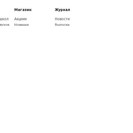
Магазин
Журнал
 школ
Акциии
Новости
вузов
Новинки
Выпуски
Каталог
Издательство
Как оплатить
Услуги журнала
ников
Доставка
Авторам