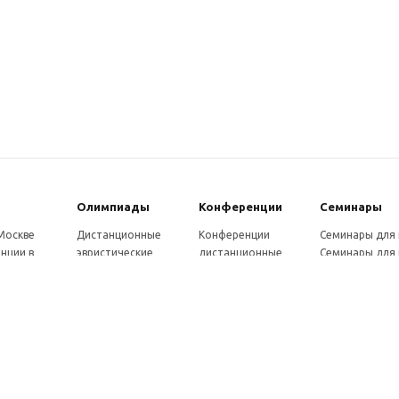
Олимпиады
Конферeнции
Семинары
 Москве
Дистанционные
Конференции
Семинары для
нции в
эвристические
дистанционные
Семинары для 
олимпиады
Конференции
Семинары для
Санкт-
Олимпиады для
школьников и
ссузов
рге
школьников в
студентов в Санкт-
Отзывы участ
ы выездные
Москве
Петербурге
семинаров
ммы
Олимпиады для
Конференции
готовки 250
школьников в Санкт-
школьников и
Петербурге
студентов в Москве
рсы для
Отзывы участников