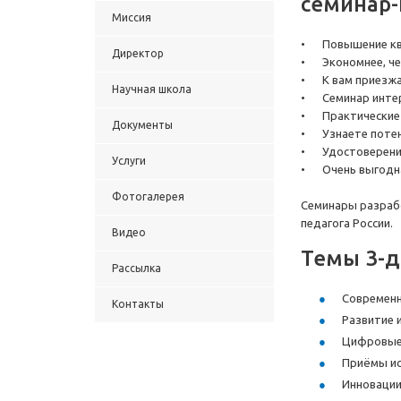
семинар-
Миссия
•
Повышение кв
Директор
•
Экономнее, че
•
К вам приезж
Научная школа
•
Семинар интер
•
Практические
Документы
•
Узнаете потен
•
Удостоверение
Услуги
•
Очень выгодн
Фотогалерея
Семинары разрабо
педагога России.
Видео
Темы 3-
Рассылка
Современны
Контакты
Развитие и
Цифровые 
Приёмы исп
Инновации 