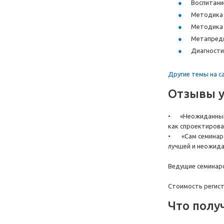
Воспитание
Методика с
Методика р
Метапредм
Диагностик
Другие темы на с
Отзывы у
•
«Неожиданными
как спроектирова
•
«Сам семинар 
лучшей и неожидан
Ведущие семинаро
Стоимость регистр
Что полу