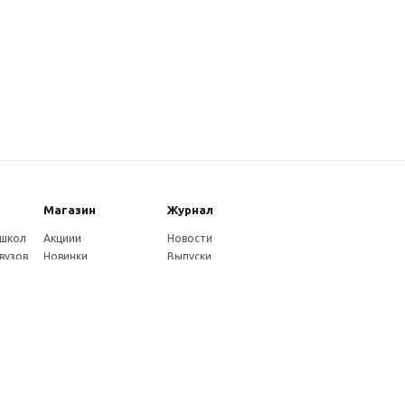
Магазин
Журнал
 школ
Акциии
Новости
вузов
Новинки
Выпуски
Каталог
Издательство
Как оплатить
Услуги журнала
ников
Доставка
Авторам