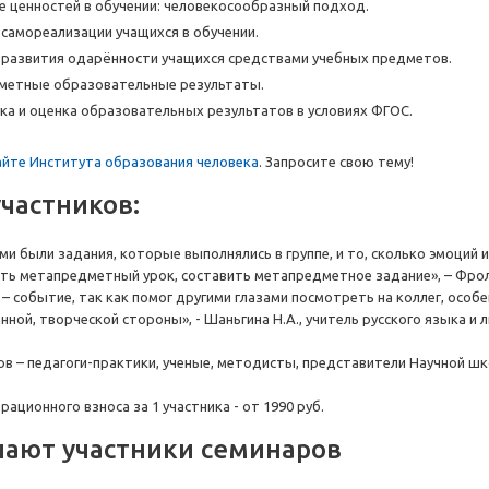
 ценностей в обучении: человекосообразный подход.
амореализации учащихся в обучении.
азвития одарённости учащихся средствами учебных предметов.
етные образовательные результаты.
а и оценка образовательных результатов в условиях ФГОС.
айте Института образования человека
. Запросите свою тему!
частников:
 были задания, которые выполнялись в группе, и то, сколько эмоций и
ть метапредметный урок, составить метапредметное задание», – Фрол
– событие, так как помог другими глазами посмотреть на коллег, особе
ной, творческой стороны», - Шаньгина Н.А., учитель русского языка и 
в – педагоги-практики, ученые, методисты, представители Научной шк
ационного взноса за 1 участника - от 1990 руб.
чают участники семинаров