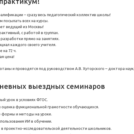
практикум!
алификации – сразу весь педагогический коллектив школы!
м посылать всех на курсы.
ает ведущий из Москвы!
активный, с работой в группах.
 разработки прямо на занятиях.
циал каждого своего учителя.
 на 72 ч.
ая цена!
таны и проводятся под руководством А.В. Хуторского – доктора наук
дневных выездных семинаров
й урок в условиях ФГОС.
 оценка функциональной грамотности обучающихся.
формы и методы на уроке.
ользования ИИ в обучении.
в проектно-исследовательской деятельности школьников.