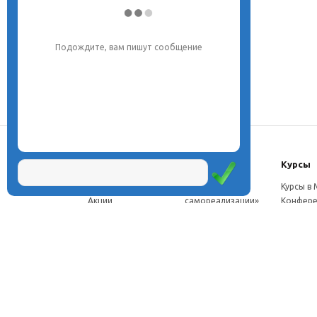
Напишите, что вас интересует, и мы вам
обязательно поможем.
О центре
Проекты
Курсы
Новости
Проект «Школа
Курсы в
Акции
самореализации»
Конфере
Расписание
Проект
Москве
Миссия
«Эвристический
Курсы в 
Директор
класс»
Петербу
Научная школа
Проект
Семинар
Документы
«Эвристическая
Програ
Услуги
школа»
перепод
Фотогалерея
Проект «Славянская
ч.
Видео
школа»
Дист. ку