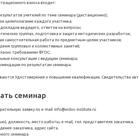
страционного взноса входит:
езультатов учителей по теме семинара (дистанционно);
ое целеполагание каждого участника;
 докладов ведущего, ответов на вопросы;
атических группах, подготовка и защита методических разработок;
ая самостоятельная работа по предметным целям участников;
время групповых и коллективных занятий;
гласно требованиям ФГОС;
ьные консультации с ведущим семинара;
омендации по результатам семинара.
аются Удостоверения о повышении квалификации, Свидетельства авто
зать семинар
тельную заявку по e-mail: info@eidos-institute.ru
тью), должность, место работы, e-mail, тел. представителя заказчика.
дения-заказчика, адрес сайта.
емого семинара.