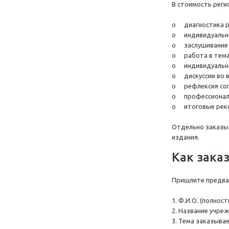
В стоимость реги
o
диагностика р
o
индивидуальн
o
заслушивание
o
работа в тем
o
индивидуальн
o
дискуссии во 
o
рефлексия со
o
профессионал
o
итоговые рек
Отдельно заказыв
издания.
Как зака
Пришлите предвари
1. Ф.И.О. (полнос
2. Название учреж
3. Тема заказыва