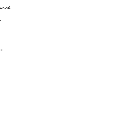
 школ).
.
я.