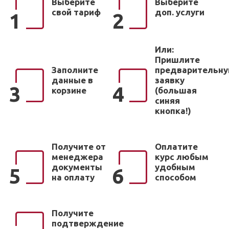
Выберите
Выберите
свой тариф
доп. услуги
1
2
Или:
Пришлите
Заполните
предварительн
данные в
заявку
3
4
корзине
(большая
синяя
кнопка!)
Получите от
Оплатите
менеджера
курс любым
документы
удобным
5
6
на оплату
способом
Получите
подтверждение