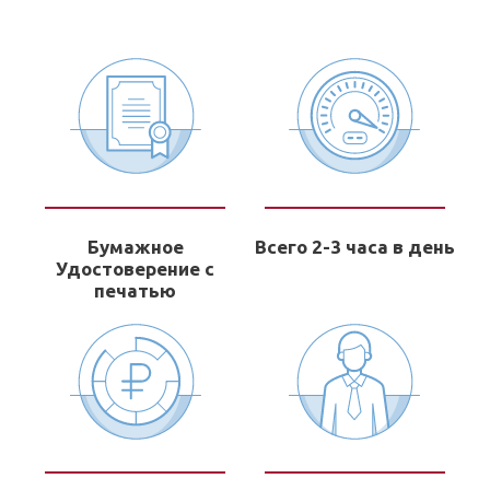
Бумажное
Всего 2-3 часа в день
Удостоверение с
печатью