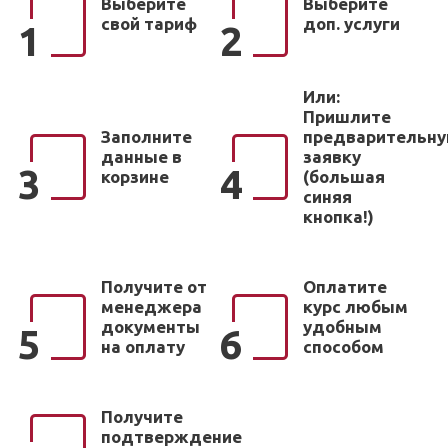
Выберите
Выберите
свой тариф
доп. услуги
1
2
Или:
Пришлите
Заполните
предварительн
данные в
заявку
3
4
корзине
(большая
синяя
кнопка!)
Получите от
Оплатите
менеджера
курс любым
документы
удобным
5
6
на оплату
способом
Получите
подтверждение