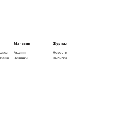
Магазин
Журнал
 школ
Акциии
Новости
вузов
Новинки
Выпуски
Каталог
Издательство
Как оплатить
Услуги журнала
ников
Доставка
Авторам