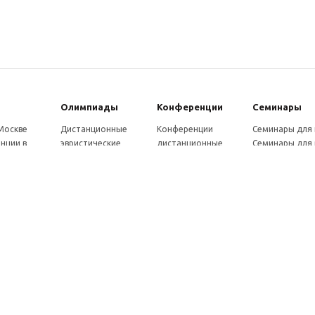
Олимпиады
Конферeнции
Семинары
 Москве
Дистанционные
Конференции
Семинары для
нции в
эвристические
дистанционные
Семинары для 
олимпиады
Конференции
Семинары для
Санкт-
Олимпиады для
школьников и
ссузов
рге
школьников в
студентов в Санкт-
Отзывы участ
ы выездные
Москве
Петербурге
семинаров
ммы
Олимпиады для
Конференции
готовки 250
школьников в Санкт-
школьников и
Петербурге
студентов в Москве
рсы для
Отзывы участников
в, 72 ч.
олимпиад
онкурсы для
ов
рсы для