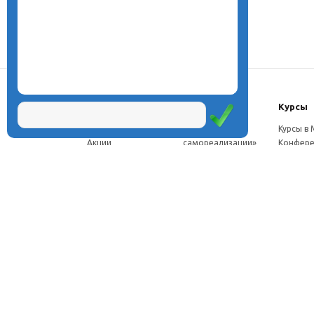
О центре
Проекты
Курсы
Новости
Проект «Школа
Курсы в
Акции
самореализации»
Конфере
Расписание
Проект
Москве
Миссия
«Эвристический
Курсы в 
Директор
класс»
Петербу
Научная школа
Проект
Семинар
Документы
«Эвристическая
Програ
Услуги
школа»
перепод
Фотогалерея
Проект «Славянская
ч.
Видео
школа»
Дист. ку
Рассылка
Проекты для
педагого
Контакты
родителей
Дист. к
Брендбук школы
педагог
Франшиза
Дист. ку