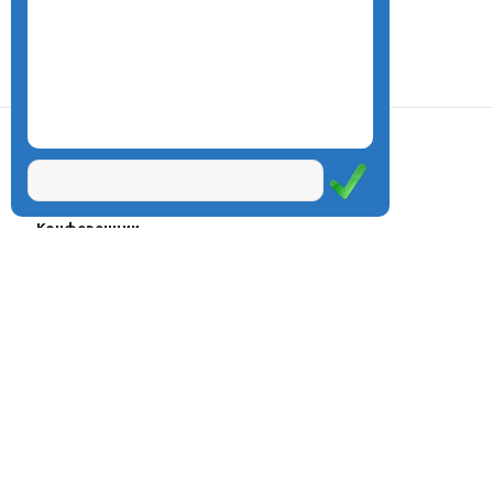
О центре
Проекты
Курсы
Олимпиады
Конферeнции
Семинары
Магазин
Журнал
© Центр дистанционного
Оплата через
образования «Эйдос», 1998—2026
платёжные
системы
Москва, ул.Тверская, д.9, стр.7,
офис 111
Email:
info@eidos.ru
Тел.: +7(495) 768-55-54
Мы в социальных сетях: