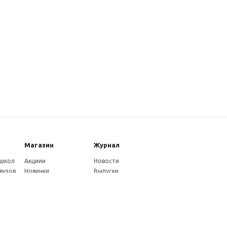
Магазин
Журнал
 школ
Акциии
Новости
вузов
Новинки
Выпуски
Каталог
Издательство
Как оплатить
Услуги журнала
ников
Доставка
Авторам