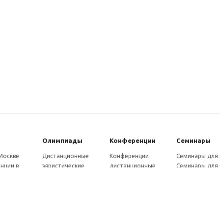
Олимпиады
Конферeнции
Семинары
 Москве
Дистанционные
Конференции
Семинары для
нции в
эвристические
дистанционные
Семинары для 
олимпиады
Конференции
Семинары для
Санкт-
Олимпиады для
школьников и
ссузов
рге
школьников в
студентов в Санкт-
Отзывы участ
ы выездные
Москве
Петербурге
семинаров
ммы
Олимпиады для
Конференции