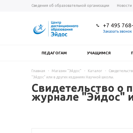
Сведения об образовательной организации
Новости
+7 495 768
Заказать звонок
ПЕДАГОГАМ
УЧАЩИМСЯ
Главная
-
Магазин "Эйдос"
-
Каталог
-
Свидетельств
"Эйдос" или в других изданиях Научной школы.
Свидетельство о 
журнале "Эйдос" 