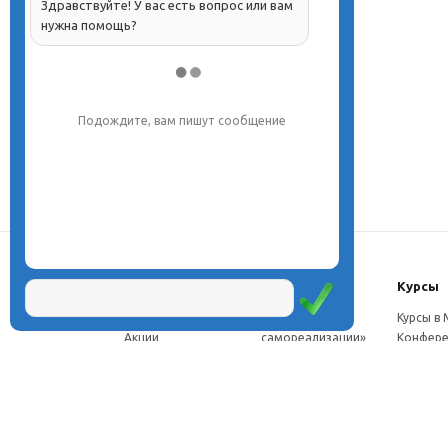
Здравствуйте! У вас есть вопрос или вам
нужна помощь?
Подождите, вам пишут сообщение
О центре
Проекты
Курсы
Новости
Проект «Школа
Курсы в
Акции
самореализации»
Конфере
Расписание
Проект
Москве
Миссия
«Эвристический
Курсы в 
Директор
класс»
Петербу
Научная школа
Проект
Семинар
Документы
«Эвристическая
Програ