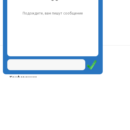
Подождите, вам пишут сообщение
О центре
Проекты
Курсы
Олимпиады
Конферeнции
Семинары
Магазин
Журнал
© Центр дистанционного
Оплата через
образования «Эйдос», 1998—2026
платёжные
системы
Москва, ул.Тверская, д.9, стр.7,
офис 111