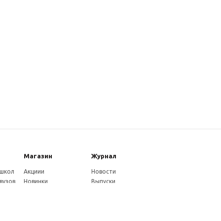
Магазин
Журнал
 школ
Акциии
Новости
вузов
Новинки
Выпуски
Каталог
Издательство
Как оплатить
Услуги журнала
ников
Доставка
Авторам