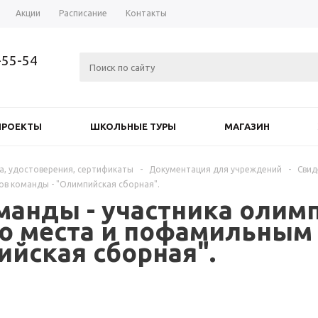
Акции
Расписание
Контакты
-55-54
ПРОЕКТЫ
ШКОЛЬНЫЕ ТУРЫ
МАГАЗИН
а, удостоверения, сертификаты
-
Документация для учреждений
-
Свид
ов команды - "Олимпийская сборная".
манды - участника олимп
го места и пофамильным
ийская сборная".