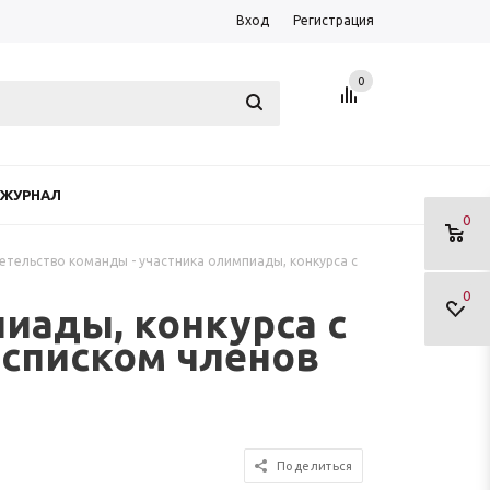
Вход
Регистрация
0
ЖУРНАЛ
0
етельство команды - участника олимпиады, конкурса с
0
иады, конкурса с
 списком членов
Поделиться