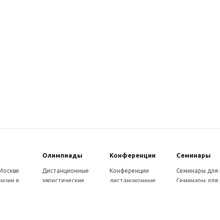
Олимпиады
Конферeнции
Семинары
 Москве
Дистанционные
Конференции
Семинары для
нции в
эвристические
дистанционные
Семинары для 
олимпиады
Конференции
Семинары для
Санкт-
Олимпиады для
школьников и
ссузов
рге
школьников в
студентов в Санкт-
Отзывы участ
ы выездные
Москве
Петербурге
семинаров