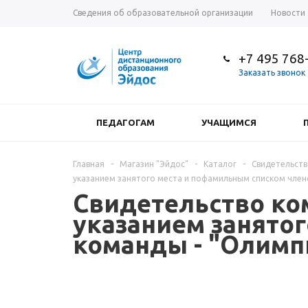
Сведения об образовательной организации
Новости
+7 495 768
Заказать звонок
ПЕДАГОГАМ
УЧАЩИМСЯ
Главная
-
Магазин "Эйдос"
-
Каталог
-
Свидетельств
указанием занятого места и пофамильным списком член
Свидетельство ко
указанием занято
команды - "Олимп