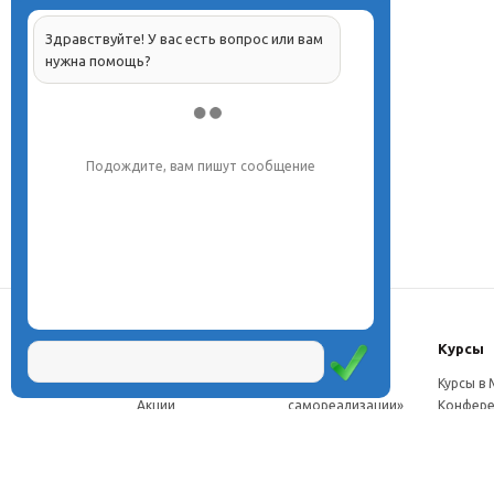
Здравствуйте! У вас есть вопрос или вам
нужна помощь?
Напишите, что вас интересует, и мы вам
обязательно поможем.
О центре
Проекты
Курсы
Новости
Проект «Школа
Курсы в
Акции
самореализации»
Конфере
Расписание
Проект
Москве
Миссия
«Эвристический
Курсы в 
Директор
класс»
Петербу
Научная школа
Проект
Семинар