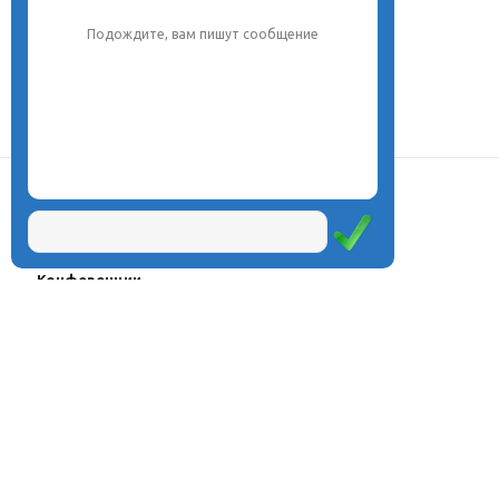
Подождите, вам пишут сообщение
О центре
Проекты
Курсы
Олимпиады
Конферeнции
Семинары
Магазин
Журнал
© Центр дистанционного
Оплата через
образования «Эйдос», 1998—2026
платёжные
системы
Москва, ул.Тверская, д.9, стр.7,
офис 111
Email:
info@eidos.ru