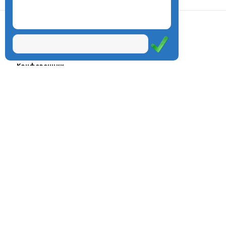
О центре
Проекты
Курсы
Олимпиады
Конферeнции
Семинары
Магазин
Журнал
© Центр дистанционного
Оплата через
образования «Эйдос», 1998—2026
платёжные
системы
Москва, ул.Тверская, д.9, стр.7,
офис 111
Email:
info@eidos.ru
Тел.: +7(495) 768-55-54
Мы в социальных сетях: