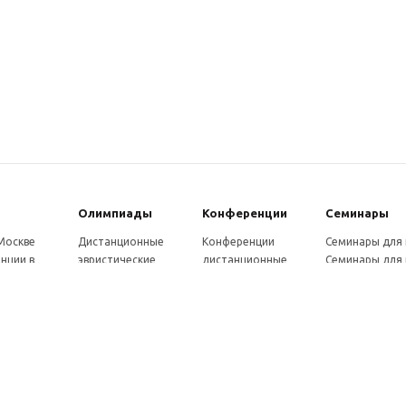
Олимпиады
Конферeнции
Семинары
 Москве
Дистанционные
Конференции
Семинары для
нции в
эвристические
дистанционные
Семинары для 
олимпиады
Конференции
Семинары для
Санкт-
Олимпиады для
школьников и
ссузов
рге
школьников в
студентов в Санкт-
Отзывы участ
ы выездные
Москве
Петербурге
семинаров
ммы
Олимпиады для
Конференции
готовки 250
школьников в Санкт-
школьников и
Петербурге
студентов в Москве
рсы для
Отзывы участников