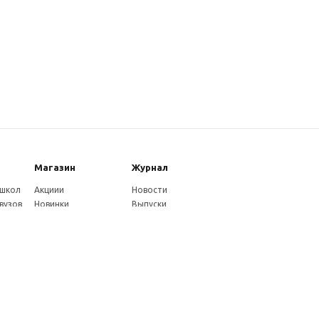
Магазин
Журнал
 школ
Акциии
Новости
вузов
Новинки
Выпуски
Каталог
Издательство
Как оплатить
Услуги журнала
ников
Доставка
Авторам