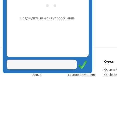
Подождите, вам пишут сообщение
О центре
Проекты
Курсы
Новости
Проект «Школа
Курсы в
Акции
самореализации»
Конфере
Расписание
Проект
Москве
Миссия
«Эвристический
Курсы в 
Директор
класс»
Петербу
Научная школа
Проект
Семинар
Документы
«Эвристическая
Програ
Услуги
школа»
перепод
Фотогалерея
Проект «Славянская
ч.
Видео
школа»
Дист. ку