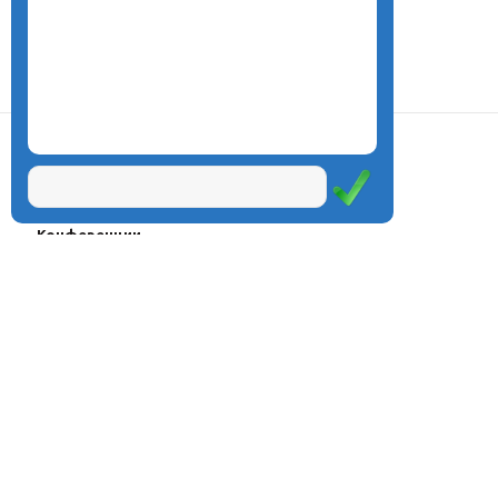
О центре
Проекты
Курсы
Олимпиады
Конферeнции
Семинары
Магазин
Журнал
© Центр дистанционного
Оплата через
образования «Эйдос», 1998—2026
платёжные
системы
Москва, ул.Тверская, д.9, стр.7,
офис 111
Email:
info@eidos.ru
Тел.: +7(495) 768-55-54
Мы в социальных сетях: