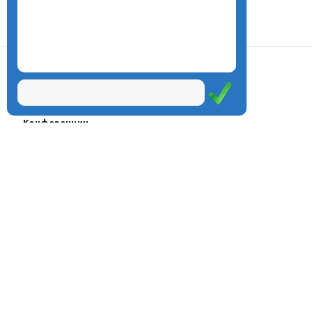
О центре
Проекты
Курсы
Олимпиады
Конферeнции
Семинары
Магазин
Журнал
© Центр дистанционного
Оплата через
образования «Эйдос», 1998—2026
платёжные
системы
Москва, ул.Тверская, д.9, стр.7,
офис 111
Email:
info@eidos.ru
Тел.: +7(495) 768-55-54
Мы в социальных сетях: