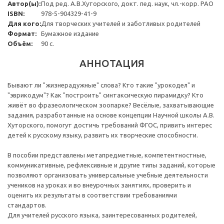
Автор(ы):
Под ред. А.В.Хуторского, докт. пед. наук, чл.-корр. РАО
ISBN:
978-5-904329-41-9
Для кого:
Для творческих учителей и заботливых родителей
Формат:
Бумажное издание
Объём:
90 с.
АННОТАЦИЯ
Бывают ли "жизнерадужные" слова? Кто такие "урокодел" и
"эврикодум"? Как "построить" синтаксическую пирамидку? Кто
живёт во фразеологическом зоопарке? Весёлые, захватывающие
задания, разработанные на основе концепции Научной школы А.В.
Хуторского, помогут достичь требований ФГОС, привить интерес
детей к русскому языку, развить их творческие способности.
В пособии представлены метапредметные, компетентностные,
коммуникативные, рефлексивные и другие типы заданий, которые
позволяют организовать универсальные учебные деятельности
учеников на уроках и во внеурочных занятиях, проверить и
оценить их результаты в соответствии требованиями
стандартов.
Для учителей русского языка, заинтересованных родителей,