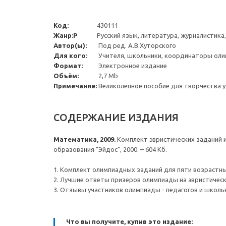
Код:
430111
Жанр:Р
Русский язык, литература, журналистика
Автор(ы):
Под ред. А.В.Хуторского
Для кого:
Учителя, школьники, координаторы ол
Формат:
Электронное издание
Объём:
2,7 Mb
Примечание:
Великолепное пособие для творчества 
СОДЕРЖАНИЕ ИЗДАНИЯ
Математика, 2009.
Комплект эвристических заданий и 
образования "Эйдос", 2000. – 604 Кб.
1. Комплект олимпиадных заданий для пяти возрастны
2. Лучшие ответы призеров олимпиады на эвристическ
3. Отзывы участников олимпиады - педагогов и школь
Что вы получите, купив это издание: