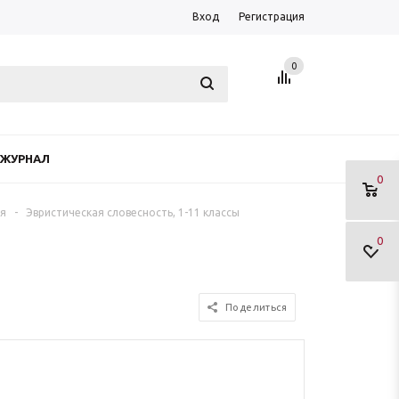
Вход
Регистрация
0
ЖУРНАЛ
0
ия
-
Эвристическая словесность, 1-11 классы
0
Поделиться