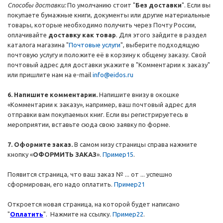
Способы доставки:
По умолчанию стоит "
Без доставки
". Если вы
покупаете бумажные книги, документы или другие материальные
товары, которые необходимо получить через Почту России,
оплачивайте
доставку как товар
. Для этого зайдите в раздел
каталога магазина "
Почтовые услуги
", выберите подходящую
почтовую услугу и положите её в корзину к общему заказу. Свой
почтовый адрес для доставки укажите в "Комментарии к заказу"
или пришлите нам на e-mail
info@eidos.ru
6. Напишите комментарии.
Напишите внизу в окошке
«Комментарии к заказу», например, ваш почтовый адрес для
отправки вам покупаемых книг. Если вы регистрируетесь в
мероприятии, вставьте сюда свою заявку по форме.
7. Оформите заказ.
В самом низу страницы справа нажмите
кнопку «
ОФОРМИТЬ ЗАКАЗ
».
Пример15
.
Появится страница, что ваш заказ № ... от ... успешно
сформирован, его надо оплатить.
Пример21
Откроется новая страница, на которой будет написано
"
Оплатить
". Нажмите на ссылку.
Пример22
.