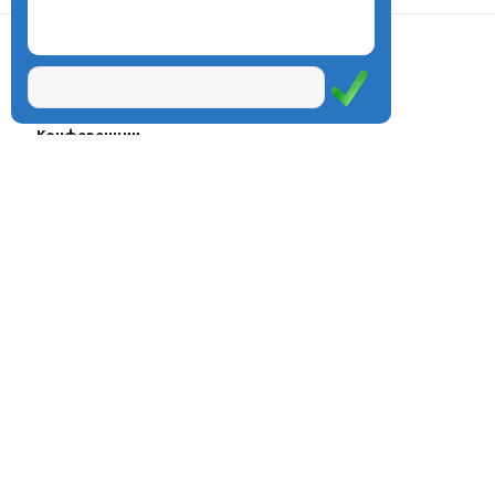
О центре
Проекты
Курсы
Олимпиады
Конферeнции
Семинары
Магазин
Журнал
© Центр дистанционного
Оплата через
образования «Эйдос», 1998—2026
платёжные
системы
Москва, ул.Тверская, д.9, стр.7,
офис 111
Email:
info@eidos.ru
Тел.: +7(495) 768-55-54
Мы в социальных сетях: