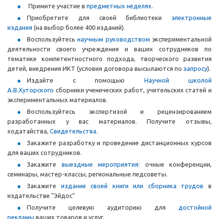
Примите участие в
предметных неделях
.
Приобретите для своей библиотеки
электронные
издания
(на выбор более 400 изданий).
Воспользуйтесь
научным руководством
экспериментальной
деятельности своего учреждения и ваших сотрудников по
тематике компетентностного подхода, творческого развития
детей, внедрения ИКТ (условия договора высылаются по
запросу
).
Издайте с помощью
Научной школой
А.В.Хуторского
сборники ученических работ, учительских статей и
экспериментальных материалов.
Воспользуйтесь экспертизой и рецензированием
разработанных у вас материалов. Получите отзывы,
ходатайства,
Свидетельства
.
Закажите разработку и проведение дистанционных курсов
для ваших сотрудников.
Закажите
выездные мероприятия
: очные конференции,
семинары, мастер-классы, региональные педсоветы.
Закажите
издание своей книги или сборника трудов
в
издательстве "Эйдос"
Получите целевую аудиторию для
достойной
рекламы
ваших товаров и услуг.