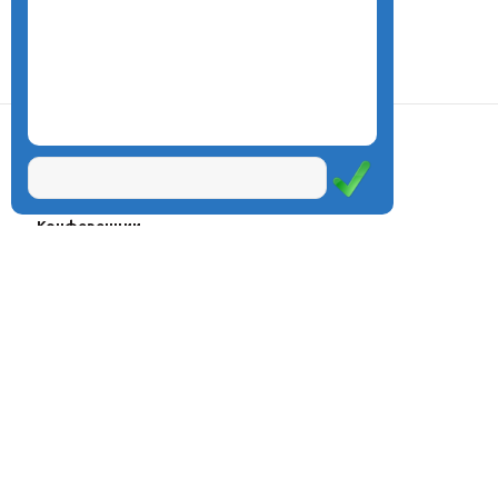
О центре
Проекты
Курсы
Олимпиады
Конферeнции
Семинары
Магазин
Журнал
© Центр дистанционного
Оплата через
образования «Эйдос», 1998—2026
платёжные
системы
Москва, ул.Тверская, д.9, стр.7,
офис 111
Email:
info@eidos.ru
Тел.: +7(495) 768-55-54
Мы в социальных сетях: